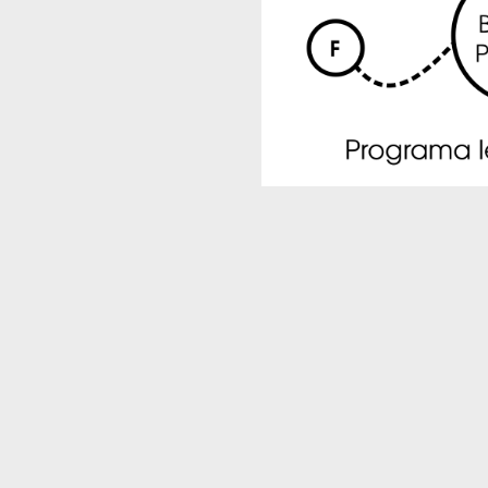
Una funcionalitat que encara no s'ha provat és la federació de les maquinetes. La Snap!Arcade té dos repositoris: un local i un global. Al local es mostren els jocs creats per les personetes que maneguen aquella maquineta. Però si també fem ús del repositori global, aquests jocs poden ser jugats per altres personetes que també tinguin una Snap!Arcade i vulguin compartir els seus jocs. Com la Fedivers i les seves línies locals i federades, però en màquines arcade :)